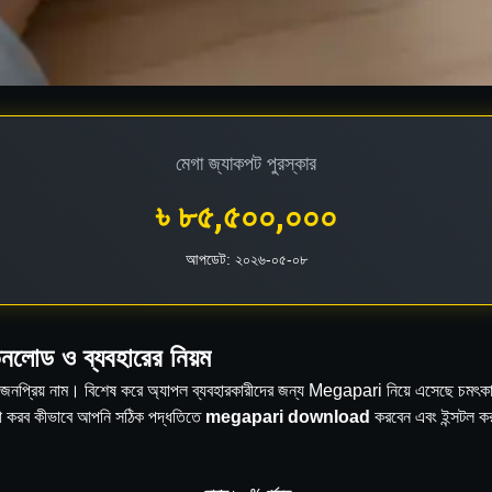
মেগা জ্যাকপট পুরস্কার
৳ ৮৫,৫০০,০০০
আপডেট: ২০২৬-০৫-০৮
োড ও ব্যবহারের নিয়ম
্ত জনপ্রিয় নাম। বিশেষ করে অ্যাপল ব্যবহারকারীদের জন্য Megapari নিয়ে এসেছে 
 করব কীভাবে আপনি সঠিক পদ্ধতিতে
megapari download
করবেন এবং ইন্সটল 