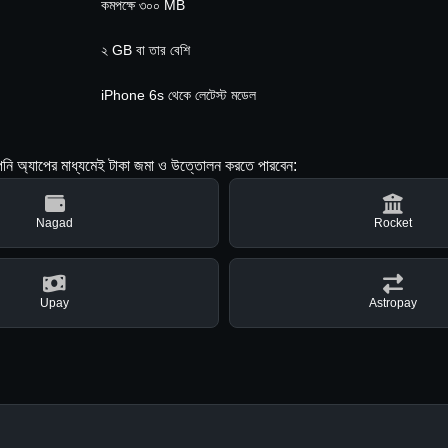
কমপক্ষে ৩০০ MB
২ GB বা তার বেশি
iPhone 6s থেকে লেটেস্ট মডেল
নি অ্যাপের মাধ্যমেই টাকা জমা ও উত্তোলন করতে পারবেন:
Nagad
Rocket
Upay
Astropay