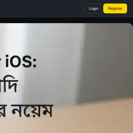
Login
Register