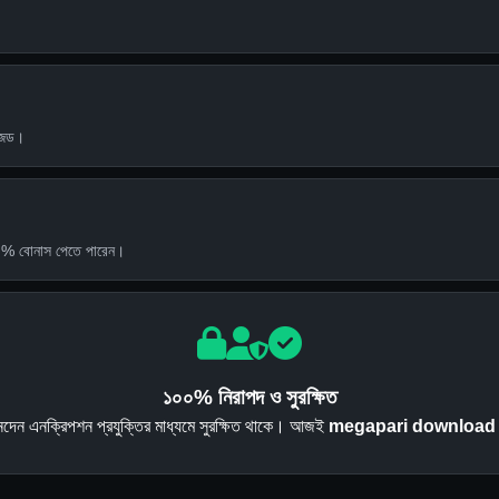
ইজড।
০০% বোনাস পেতে পারেন।
১০০% নিরাপদ ও সুরক্ষিত
দেন এনক্রিপশন প্রযুক্তির মাধ্যমে সুরক্ষিত থাকে। আজই
megapari download