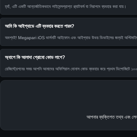
হ্যাঁ, এটি একটি আন্তর্জাতিকভাবে লাইসেন্সপ্রাপ্ত প্ল্যাটফর্ম যা নিরাপদে ব্যবহার করা যায়।
আমি কি আইপ্যাডে এটি ব্যবহার করতে পারব?
অবশ্যই! Megapari iOS ভার্সনটি আইফোন এবং আইপ্যাড উভয় ডিভাইসের জন্যই অপ্টিমা
অ্যাপে কি আলাদা প্রোমো কোড লাগে?
রেজিস্ট্রেশনের সময় আপনি আমাদের অফিশিয়াল বোনাস কোড ব্যবহার করে প্রথম ডিপোজিটে ১
আপনার ব্যক্তিগত তথ্য এবং লেন