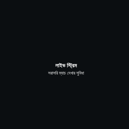
লাইভ স্ট্রিম
সরাসরি ম্যাচ দেখার সুবিধা