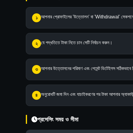
আপনার প্রোফাইলের 'উত্তোলন' বা 'Withdrawal' সেকশন
১
যে পদ্ধতিতে টাকা নিতে চান সেটি নির্বাচন করুন।
২
আপনার উত্তোলনের পরিমাণ এবং পেমেন্ট ডিটেইলস সঠিকভাবে 
৩
অনুরোধটি জমা দিন এবং যাচাইকরণের পর টাকা আপনার অ্যাকা
৪
প্রসেসিং সময় ও সীমা