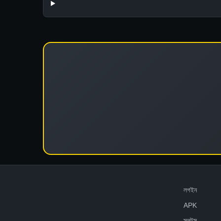
লগইন
APK
স্লটস