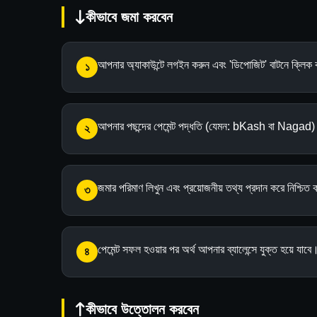
কীভাবে জমা করবেন
আপনার অ্যাকাউন্টে লগইন করুন এবং 'ডিপোজিট' বাটনে ক্লিক
১
আপনার পছন্দের পেমেন্ট পদ্ধতি (যেমন: bKash বা Nagad) ন
২
জমার পরিমাণ লিখুন এবং প্রয়োজনীয় তথ্য প্রদান করে নিশ্চিত
৩
পেমেন্ট সফল হওয়ার পর অর্থ আপনার ব্যালেন্সে যুক্ত হয়ে যাবে
৪
কীভাবে উত্তোলন করবেন