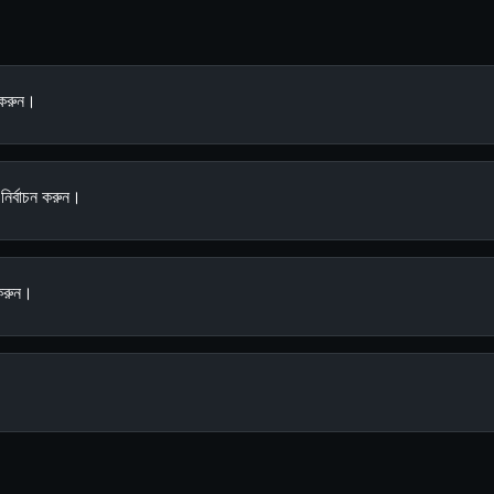
 করুন।
ির্বাচন করুন।
 করুন।
।