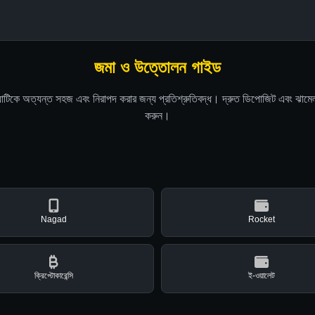
জমা ও উত্তোলন গাইড
টিকে অত্যন্ত সহজ এবং নিরাপদ করার জন্য প্রতিশ্রুতিবদ্ধ। দ্রুত ডিপোজিট এবং ঝামেল
করুন।
Nagad
Rocket
ক্রিপ্টোকারেন্সি
ই-ওয়ালেট