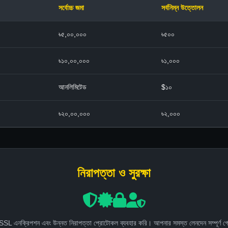
সর্বোচ্চ জমা
সর্বনিম্ন উত্তোলন
৳৫,০০,০০০
৳৫০০
৳১০,০০,০০০
৳১,০০০
আনলিমিটেড
$১০
৳২০,০০,০০০
৳২,০০০
নিরাপত্তা ও সুরক্ষা
্ডার্ড SSL এনক্রিপশন এবং উন্নত নিরাপত্তা প্রোটোকল ব্যবহার করি। আপনার সমস্ত লেনদেন সম্পূর্ণ গো