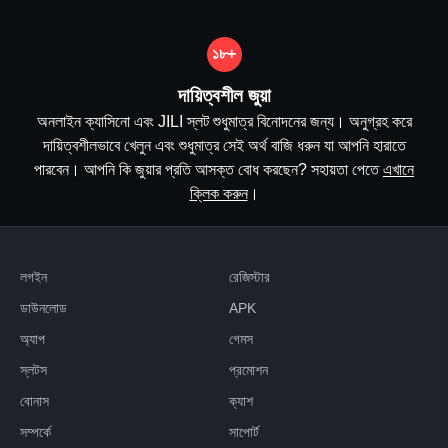
১৮+
দায়িত্বশীল জুয়া
অনলাইন ক্যাসিনো এবং JILI স্লট শুধুমাত্র বিনোদনের জন্য। অনুগ্রহ করে
দায়িত্বশীলভাবে খেলুন এবং শুধুমাত্র সেই অর্থ বাজি ধরুন যা আপনি হারাতে
পারবেন। আপনি কি জুয়ার প্রতি আসক্ত বোধ করছেন? সহায়তা পেতে
এখানে
ক্লিক করুন
।
লগইন
রেজিস্টার
ডাউনলোড
APK
অ্যাপ
গেমস
স্লটস
প্রমোশন
বোনাস
ক্যাশ
সম্পর্কে
সাপোর্ট