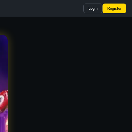
Login
Register