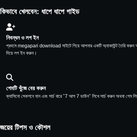
কিভাবে খেলবেন: ধাপে ধাপে গাইড
নিবন্ধন ও লগ ইন
প্রথমে megapari download সাইটে গিয়ে আপনার একটি অ্যাকাউন্ট তৈরি করুন অথ
দিয়ে লগ ইন করুন।
গেমটি খুঁজে বের করুন
ক্যাসিনো সেকশনে যান এবং সার্চ বারে "7 আপ 7 ডাউন" লিখে সার্চ করুন অথবা গেম লিস
জয়ের টিপস ও কৌশল