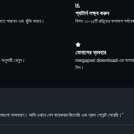
প্যাটার্ন লক্ষ্য করুন
লতে পারবেন এবং ঝুঁকি কমবে।
বিগত ১০-১৫টি রাউন্ডের ফলাফল পর্যবেক্ষ
বোনাসের ব্যবহার
া অনুযায়ী খেলুন।
megapari download-এর অফার করা ফ্
নিন।
মগুলো অসাধারণ। আমি এখানে বেশ কয়েকবার জিতেছি এবং দ্রুত পেমেন্ট পেয়েছি।"