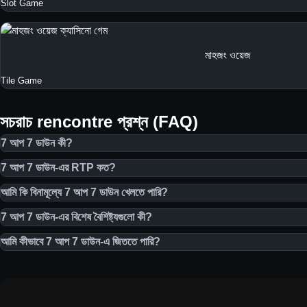
Slot Game
মাহজং ওয়েজ
Tile Game
সচরাচ rencontre প্রশ্ন (FAQ)
7 আপ 7 ডাউন কী?
7 আপ 7 ডাউন-এর RTP কত?
আমি কি বিনামূল্যে 7 আপ 7 ডাউন খেলতে পারি?
7 আপ 7 ডাউন-এর বিশেষ বৈশিষ্ট্যগুলো কী?
আমি কীভাবে 7 আপ 7 ডাউন-এ জিততে পারি?