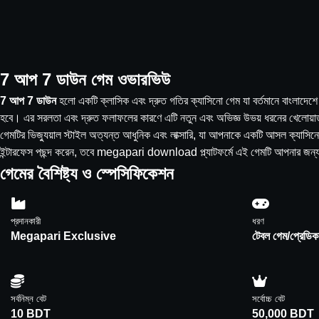
7 আপ 7 ডাউন গেম ওভারভিউ
7 আপ 7 ডাউন
হলো একটি ক্লাসিক এবং দ্রুত গতির ক্যাসিনো গেম যা বর্তমানে বাংলাদে
হবে। এর সরলতা এবং দ্রুত ফলাফলের কারণে এটি নতুন এবং অভিজ্ঞ উভয় ধরনের খেলোয়াড়দ
গেমটির ভিজ্যুয়াল স্টাইল অত্যন্ত আধুনিক এবং লাক্সারি, যা আপনাকে একটি আসল ক্যাসি
ইন্টারফেস পছন্দ করেন, তবে megapari download প্ল্যাটফর্মে এই গেমটি আপনার জন্য
গেমের বৈশিষ্ট্য ও স্পেসিফিকেশন
প্রদানকারী
ধরণ
Megapari Exclusive
টেবল গেম/প্রেডি
সর্বনিম্ন বেট
সর্বোচ্চ বেট
10 BDT
50,000 BDT