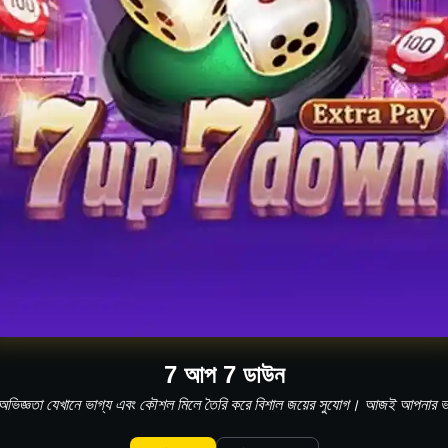
7 আপ 7 ডাউন
 অভিজ্ঞতা যেখানে ভাগ্য এবং কৌশল মিলে তৈরি করে বিশাল জয়ের সুযোগ। আজই আপনার ভাগ্