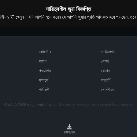
দায়িত্বশীল জুয়া বিজ্ঞপ্তি
িত্বを持って খেলুন। যদি আপনি মনে করেন যে আপনি জুয়ার প্রতি আসক্ত হয়ে পড়ছেন, তবে 
রেজিস্টার
ডাউনলোড
অ্যাপ
গেমস
প্রমোশন
বোনাস
সম্পর্কে
সাপোর্ট
শর্তাবলী
গোপনীয়তা
কপিরাইট © 2026 megapari-download.com। বাংলাদেশে ১৮+ বয়সের ব্যবহারকারীদের সেবা প্রদান।
ডাউনলোড