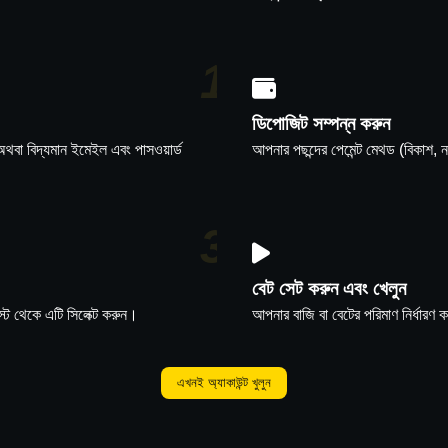
1
ডিপোজিট সম্পন্ন করুন
বা বিদ্যমান ইমেইল এবং পাসওয়ার্ড
আপনার পছন্দের পেমেন্ট মেথড (বিকাশ, ন
3
বেট সেট করুন এবং খেলুন
্ট থেকে এটি সিলেক্ট করুন।
আপনার বাজি বা বেটের পরিমাণ নির্ধারণ
এখনই অ্যাকাউন্ট খুলুন