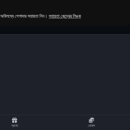
অবিলম্বে পেশাদার সহায়তা নিন।
সহায়তা কেন্দ্রের লিঙ্ক
প্রমো
বোনাস