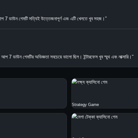
7 আপ 7 ডাউন গেমটি সত্যিই উত্তেজনাপূর্ণ এবং এটি খেলতে খুব সহজ।"
 ডাউন গেমটির অভিজ্ঞতা সবচেয়ে ভালো ছিল। ইন্টারফেস খুব স্মুথ এবং লাক্সারি।"
Strategy Game