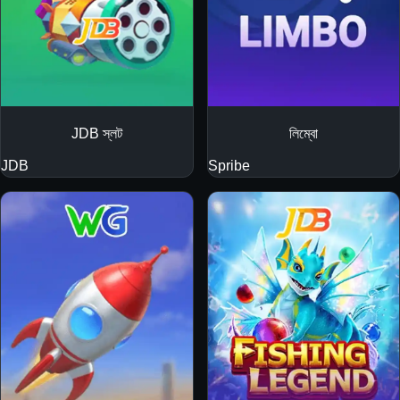
JDB স্লট
লিম্বো
JDB
Spribe