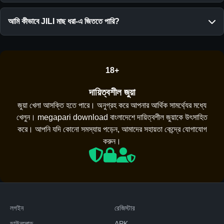
আমি কীভাবে JILI মাছ ধরা-এ জিততে পারি?
18+
দায়িত্বশীল জুয়া
জুয়া খেলা আসক্তি হতে পারে। অনুগ্রহ করে আপনার আর্থিক সামর্থ্যের মধ্যে
খেলুন। megapari download বাংলাদেশে দায়িত্বশীল জুয়াকে উৎসাহিত
করে। আপনি যদি কোনো সমস্যায় পড়েন, আমাদের সহায়তা কেন্দ্রে যোগাযোগ
করুন।
লগইন
রেজিস্টার
ডাউনলোড
APK