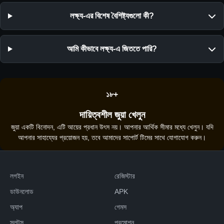
লক্ষ্য-এর বিশেষ বৈশিষ্ট্যগুলো কী?
আমি কীভাবে লক্ষ্য-এ জিততে পারি?
১৮+
দায়িত্বশীল জুয়া খেলুন
জুয়া একটি বিনোদন, এটি আয়ের প্রধান উৎস নয়। আপনার আর্থিক সীমার মধ্যে খেলুন। যদি
আপনার সাহায্যের প্রয়োজন হয়, তবে আমাদের সাপোর্ট টিমের সাথে যোগাযোগ করুন।
লগইন
রেজিস্টার
ডাউনলোড
APK
অ্যাপ
গেমস
স্লটস
প্রমোশন