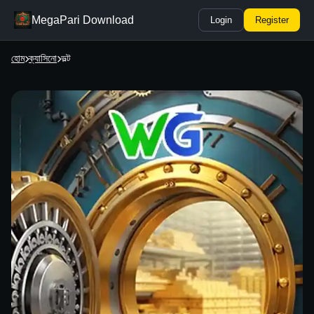
MegaPari Download
Login
Register
হোম
ক্যাসিনো
ভল্ট