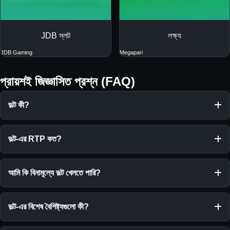
JDB স্লট
লক্ষ্য
JDB Gaming
Megapari
প্রায়শই জিজ্ঞাসিত প্রশ্ন (FAQ)
ভল্ট কী?
ভল্ট-এর RTP কত?
আমি কি বিনামূল্যে ভল্ট খেলতে পারি?
ভল্ট-এর বিশেষ বৈশিষ্ট্যগুলো কী?