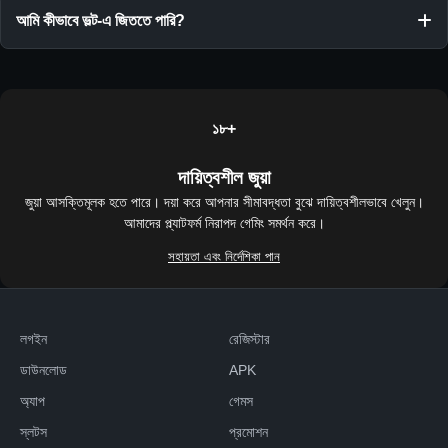
আমি কীভাবে ভল্ট-এ জিততে পারি?
১৮+
দায়িত্বশীল জুয়া
জুয়া আসক্তিমূলক হতে পারে। দয়া করে আপনার সীমাবদ্ধতা বুঝে দায়িত্বশীলভাবে খেলুন।
আমাদের প্ল্যাটফর্ম নিরাপদ গেমিং সমর্থন করে।
সহায়তা এবং নির্দেশিকা পান
লগইন
রেজিস্টার
ডাউনলোড
APK
অ্যাপ
গেমস
স্লটস
প্রমোশন