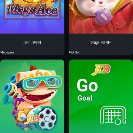
মেগা টেক্কা
ফরচুন খরগোশ
Megapari
PG Soft