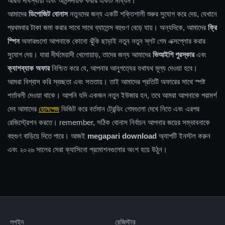
আরও দীর্ঘস্থায়ী এবং আনন্দদায়ক করার একটি মাধ্যম।
আমাদের
ডিপোজিট বোনাস
নতুনদের জন্য একটি শক্তিশালী শুরুর সুযোগ করে দেয়, যেখানে
প্রথমবার টাকা জমা করার সাথে সাথে ব্যালেন্স বহুগুণ বেড়ে যায়। অন্যদিকে, আমাদের
ফ্রি
স্পিন
অফারগুলো আপনাকে কোনো ঝুঁকি ছাড়াই নতুন নতুন স্লট গেম এক্সপ্লোর করার
সুযোগ দেয়। যারা দীর্ঘমেয়াদী খেলোয়াড়, তাদের জন্য আমাদের
ভিআইপি পুরস্কার
এবং
ক্যাশব্যাক অফার
নিশ্চিত করে যে, আপনার আনুগত্যের যথাযথ মূল্য দেওয়া হবে।
আমরা বিশ্বাস করি স্বচ্ছতা এবং সততায়। তাই আমাদের প্রতিটি অফারের সাথে স্পষ্ট
শর্তাবলী দেওয়া থাকে। আপনি যদি একজন নতুন ইউজার হন, তবে আমরা আপনাকে পরামর্শ
দেব আমাদের
হোমপেজ
ভিজিট করে বর্তমান ট্রেন্ডিং গেমগুলো দেখে নিতে এবং এরপর
রেজিস্ট্রেশন করতে। remember, সঠিক বোনাস নির্বাচন আপনার জয়ের সম্ভাবনাকে
বহুগুণ বাড়িয়ে দিতে পারে। আজই
megapari download
অ্যাপটি ইনস্টল করুন
এবং ২০২৬ সালের সেরা ক্যাসিনো প্রমোশনগুলোর অংশ হয়ে উঠুন।
লগইন
রেজিস্টার