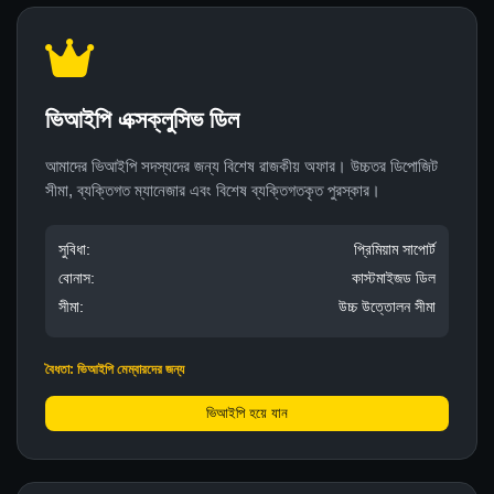
ভিআইপি এক্সক্লুসিভ ডিল
আমাদের ভিআইপি সদস্যদের জন্য বিশেষ রাজকীয় অফার। উচ্চতর ডিপোজিট
সীমা, ব্যক্তিগত ম্যানেজার এবং বিশেষ ব্যক্তিগতকৃত পুরস্কার।
সুবিধা:
প্রিমিয়াম সাপোর্ট
বোনাস:
কাস্টমাইজড ডিল
সীমা:
উচ্চ উত্তোলন সীমা
বৈধতা: ভিআইপি মেম্বারদের জন্য
ভিআইপি হয়ে যান