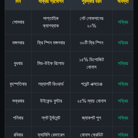
দিন
সক্রিয় প্রমোশন
পুরস্কার ধরন
অবস্থা
সাপ্তাহিক
নেট লোকসানের
সোমবার
সক্রিয়
ক্যাশব্যাক
২০%
মঙ্গলবার
ফ্রি স্পিন মঙ্গলবার
৩০টি ফ্রি স্পিন
সক্রিয়
১৫% ডিপোজিট
বুধবার
মিড-উইক রিলোড
সক্রিয়
বোনাস
বৃহস্পতিবার
লয়্যালটি রিওয়ার্ড
পয়েন্ট এক্সচেঞ্জ
সক্রিয়
শুক্রবার
উইকেন্ড বুস্টার
২৫% ম্যাচ বোনাস
সক্রিয়
শনিবার
স্লট টুর্নামেন্ট
জ্যাকপট পুল
সক্রিয়
রবিবার
ফ্যামিলি রেফারেল
বোনাস ক্রেডিট
সক্রিয়