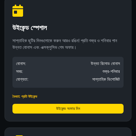
উইকেন্ড স্পেশাল
সাপ্তাহিক ছুটির দিনগুলোকে করুন আরও রঙিন! প্রতি শুক্র ও শনিবার পান
উন্নত বোনাস এবং এক্সক্লুসিভ গেম অফার।
বোনাস:
উন্নত রিলোড বোনাস
সময়:
শুক্র-শনিবার
যোগ্যতা:
সাপ্তাহিক ডিপোজিট
বৈধতা: প্রতি উইকেন্ড
উইকেন্ড অফার নিন