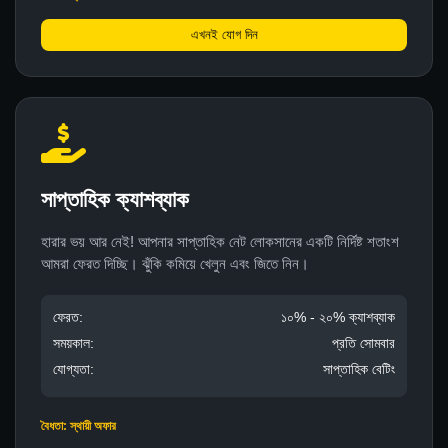
এখনই যোগ দিন
সাপ্তাহিক ক্যাশব্যাক
হারার ভয় আর নেই! আপনার সাপ্তাহিক নেট লোকসানের একটি নির্দিষ্ট শতাংশ
আমরা ফেরত দিচ্ছি। ঝুঁকি কমিয়ে খেলুন এবং জিতে নিন।
ফেরত:
১০% - ২০% ক্যাশব্যাক
সময়কাল:
প্রতি সোমবার
যোগ্যতা:
সাপ্তাহিক বেটিং
বৈধতা: স্থায়ী অফার