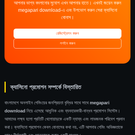
আপনার ভাগ্য বদলানোর সুযোগ এখন আপনার হাতে। এখনই জয়েন করুন
megapari download-এ এবং উপভোগ করুন সেরা ক্যাসিনো
বোনাস।
রেজিস্ট্রেশন করুন
লগইন করুন
ক্যাসিনো প্রমোশন সম্পর্কে বিস্তারিত
বাংলাদেশে অনলাইন গেমিংয়ের জনপ্রিয়তা বৃদ্ধির সাথে সাথে
megapari
download
নিয়ে এসেছে আধুনিক এবং ব্যবহারকারী-বান্ধব প্রমোশন সিস্টেম।
আমাদের লক্ষ্য হলো প্রতিটি খেলোয়াড়কে একটি ন্যায্য এবং লাভজনক পরিবেশ প্রদান
করা। ক্যাসিনো প্রমোশন কেবল বোনাসের কথা নয়, এটি আপনার গেমিং অভিজ্ঞতাকে