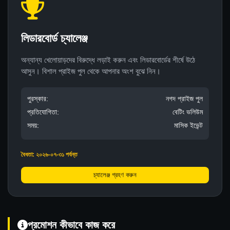
লিডারবোর্ড চ্যালেঞ্জ
অন্যান্য খেলোয়াড়দের বিরুদ্ধে লড়াই করুন এবং লিডারবোর্ডের শীর্ষে উঠে
আসুন। বিশাল প্রাইজ পুল থেকে আপনার অংশ বুঝে নিন।
পুরস্কার:
নগদ প্রাইজ পুল
প্রতিযোগিতা:
বেটিং ভলিউম
সময়:
মাসিক ইভেন্ট
বৈধতা: ২০২৬-০৭-৩১ পর্যন্ত
চ্যালেঞ্জ গ্রহণ করুন
প্রমোশন কীভাবে কাজ করে