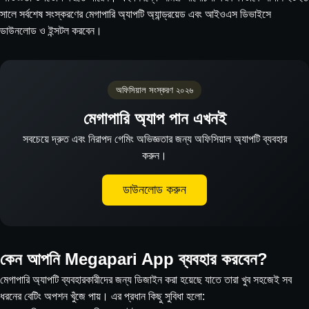
সালে সর্বশেষ সংস্করণের মেগাপারি অ্যাপটি অ্যান্ড্রয়েড এবং আইওএস ডিভাইসে
ডাউনলোড ও ইন্সটল করবেন।
অফিসিয়াল সংস্করণ ২০২৬
মেগাপারি অ্যাপ পান এখনই
সবচেয়ে দ্রুত এবং নিরাপদ গেমিং অভিজ্ঞতার জন্য অফিসিয়াল অ্যাপটি ব্যবহার
করুন।
ডাউনলোড করুন
কেন আপনি Megapari App ব্যবহার করবেন?
মেগাপারি অ্যাপটি ব্যবহারকারীদের জন্য ডিজাইন করা হয়েছে যাতে তারা খুব সহজেই সব
ধরনের বেটিং অপশন খুঁজে পায়। এর প্রধান কিছু সুবিধা হলো: