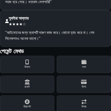
সহজ হয়ে গেছে। ধন্যবাদ মেগাপারি!"
সুমাইয়া আক্তার
★★★★☆
"আইফোনের জন্য অ্যাপটি দারুণ কাজ করে। কোনো হ্যাং করে না। গেম
সিলেকশনও অনেক ভালো।"
পেমেন্ট মেথড
বিকাশ
নগদ
রকেট
ভিসা
ক্রিপ্টো
উপায়