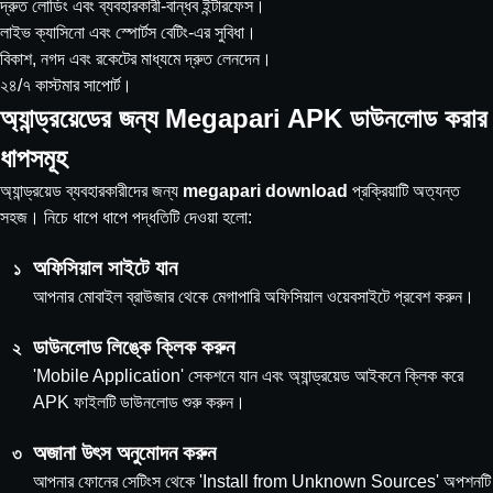
দ্রুত লোডিং এবং ব্যবহারকারী-বান্ধব ইন্টারফেস।
লাইভ ক্যাসিনো এবং স্পোর্টস বেটিং-এর সুবিধা।
বিকাশ, নগদ এবং রকেটের মাধ্যমে দ্রুত লেনদেন।
২৪/৭ কাস্টমার সাপোর্ট।
অ্যান্ড্রয়েডের জন্য Megapari APK ডাউনলোড করার
ধাপসমূহ
অ্যান্ড্রয়েড ব্যবহারকারীদের জন্য
megapari download
প্রক্রিয়াটি অত্যন্ত
সহজ। নিচে ধাপে ধাপে পদ্ধতিটি দেওয়া হলো:
অফিসিয়াল সাইটে যান
১
আপনার মোবাইল ব্রাউজার থেকে মেগাপারি অফিসিয়াল ওয়েবসাইটে প্রবেশ করুন।
ডাউনলোড লিঙ্কে ক্লিক করুন
২
'Mobile Application' সেকশনে যান এবং অ্যান্ড্রয়েড আইকনে ক্লিক করে
APK ফাইলটি ডাউনলোড শুরু করুন।
অজানা উৎস অনুমোদন করুন
৩
আপনার ফোনের সেটিংস থেকে 'Install from Unknown Sources' অপশনটি