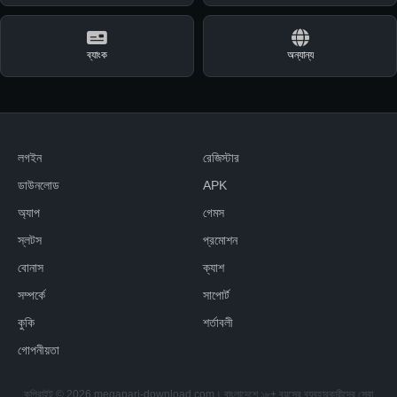
ব্যাংক
অন্যান্য
লগইন
রেজিস্টার
ডাউনলোড
APK
অ্যাপ
গেমস
স্লটস
প্রমোশন
বোনাস
ক্যাশ
সম্পর্কে
সাপোর্ট
কুকি
শর্তাবলী
গোপনীয়তা
কপিরাইট © 2026 megapari-download.com। বাংলাদেশে ১৮+ বয়সের ব্যবহারকারীদের সেবা