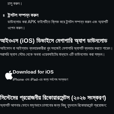
চালু করুন।
ইন্সটল সম্পন্ন করুন
৪
ডাউনলোড করা APK ফাইলটিতে ক্লিক করে ইন্সটল সম্পন্ন করুন এবং অ্যাপটি
ওপেন করুন।
আইওএস (iOS) ডিভাইসে মেগাপারি অ্যাপ ডাউনলোড
আইফোন বা আইপ্যাড ব্যবহারকারীরা খুব সহজেই মেগাপারি অ্যাপটি ব্যবহার করতে পারেন।
সরাসরি অ্যাপ স্টোর থেকে অথবা ওয়েবসাইটের মাধ্যমে এটি ডাউনলোড করা সম্ভব।
Download for iOS
iPhone এবং iPad-এর জন্য সর্বশেষ সংস্করণ
সিস্টেমের প্রয়োজনীয় রিকোয়ারমেন্টস (২০২৬ সংস্করণ)
অ্যাপটি আপনার ফোনে মসৃণভাবে চালানোর জন্য কিছু ন্যূনতম রিকোয়ারমেন্ট প্রয়োজন: