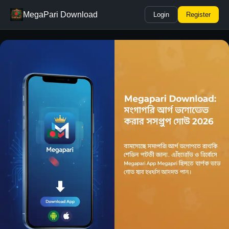
MegaPari Download
Login
Register