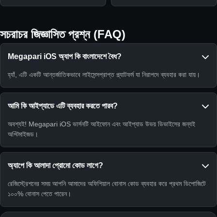
সচরাচর জিজ্ঞাসিত প্রশ্ন (FAQ)
Megapari iOS অ্যাপ কি বাংলাদেশে বৈধ?
হ্যাঁ, এটি একটি আন্তর্জাতিকভাবে লাইসেন্সপ্রাপ্ত প্ল্যাটফর্ম যা নিরাপদে ব্যবহার করা যায়।
আমি কি আইপ্যাডে এটি ব্যবহার করতে পারব?
অবশ্যই! Megapari iOS ভার্সনটি আইফোন এবং আইপ্যাড উভয় ডিভাইসের জন্যই
অপ্টিমাইজড।
অ্যাপে কি আলাদা প্রোমো কোড লাগে?
রেজিস্ট্রেশনের সময় আপনি আমাদের অফিশিয়াল বোনাস কোড ব্যবহার করে প্রথম ডিপোজিটে
১০০% বোনাস পেতে পারেন।