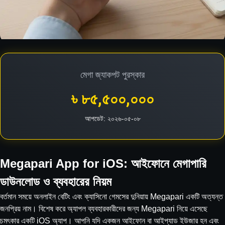
মেগা জ্যাকপট পুরস্কার
৳ ৮৫,৫০০,০০০
আপডেট: ২০২৬-০৫-০৮
Megapari App for iOS: আইফোনে মেগাপারি
ডাউনলোড ও ব্যবহারের নিয়ম
বর্তমান সময়ে অনলাইন বেটিং এবং ক্যাসিনো গেমসের দুনিয়ায় Megapari একটি অত্যন্ত
জনপ্রিয় নাম। বিশেষ করে অ্যাপল ব্যবহারকারীদের জন্য Megapari নিয়ে এসেছে
চমৎকার একটি iOS অ্যাপ। আপনি যদি একজন আইফোন বা আইপ্যাড ইউজার হন এবং