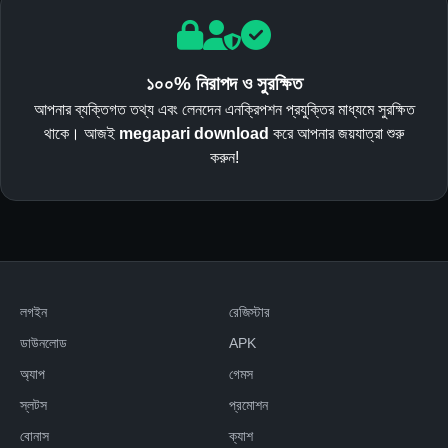
১০০% নিরাপদ ও সুরক্ষিত
আপনার ব্যক্তিগত তথ্য এবং লেনদেন এনক্রিপশন প্রযুক্তির মাধ্যমে সুরক্ষিত
থাকে। আজই
megapari download
করে আপনার জয়যাত্রা শুরু
করুন!
লগইন
রেজিস্টার
ডাউনলোড
APK
অ্যাপ
গেমস
স্লটস
প্রমোশন
বোনাস
ক্যাশ