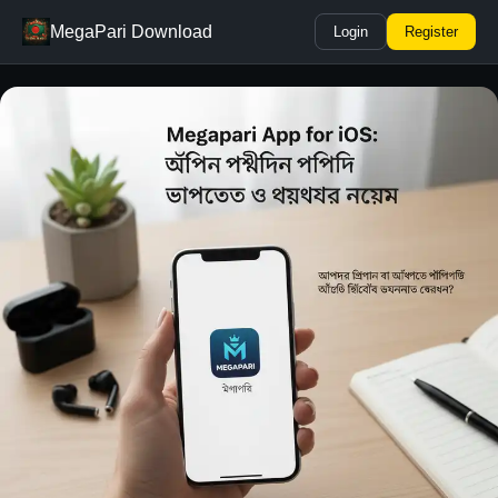
MegaPari Download
Login
Register