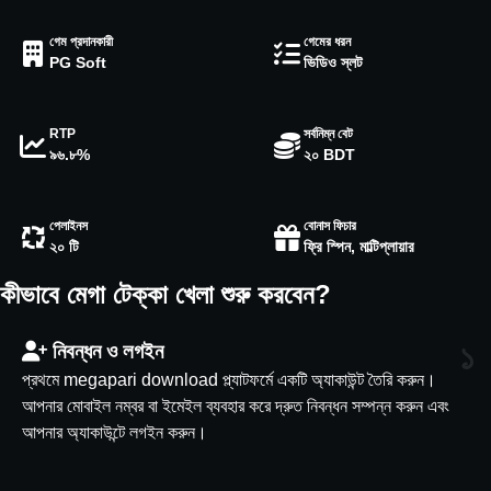
গেম প্রদানকারী
গেমের ধরন
PG Soft
ভিডিও স্লট
RTP
সর্বনিম্ন বেট
৯৬.৮%
২০ BDT
পেলাইনস
বোনাস ফিচার
২০ টি
ফ্রি স্পিন, মাল্টিপ্লায়ার
কীভাবে মেগা টেক্কা খেলা শুরু করবেন?
১
নিবন্ধন ও লগইন
প্রথমে megapari download প্ল্যাটফর্মে একটি অ্যাকাউন্ট তৈরি করুন।
আপনার মোবাইল নম্বর বা ইমেইল ব্যবহার করে দ্রুত নিবন্ধন সম্পন্ন করুন এবং
আপনার অ্যাকাউন্টে লগইন করুন।