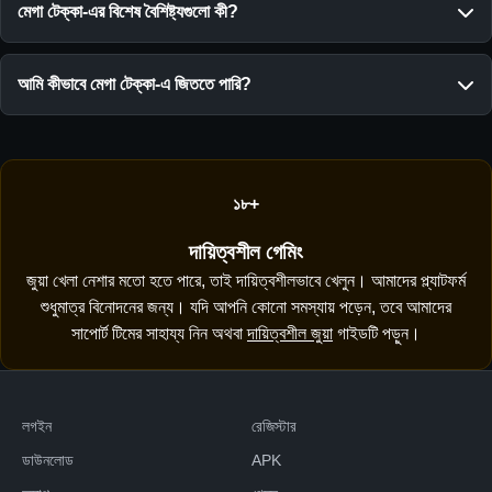
মেগা টেক্কা-এর বিশেষ বৈশিষ্ট্যগুলো কী?
আমি কীভাবে মেগা টেক্কা-এ জিততে পারি?
১৮+
দায়িত্বশীল গেমিং
জুয়া খেলা নেশার মতো হতে পারে, তাই দায়িত্বশীলভাবে খেলুন। আমাদের প্ল্যাটফর্ম
শুধুমাত্র বিনোদনের জন্য। যদি আপনি কোনো সমস্যায় পড়েন, তবে আমাদের
সাপোর্ট টিমের সাহায্য নিন অথবা
দায়িত্বশীল জুয়া
গাইডটি পড়ুন।
লগইন
রেজিস্টার
ডাউনলোড
APK