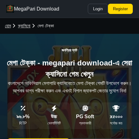
MegaPari Download
Login
Register
হোম
ক্যাসিনো
মেগা টেক্কা
জনপ্রিয় স্লট
মেগা টেক্কা - megapari download-এ সেরা
ক্যাসিনো গেম খেলুন
বাংলাদেশে অফিসিয়াল মেগাপারি ক্যাসিনোতে মেগা টেক্কা গেমটি উপভোগ করুন।
আপনার ভাগ্য পরীক্ষা করুন এবং এখনই বিশাল জ্যাকপট জেতার সুযোগ নিন!
৯৬.৮%
উচ্চ
PG Soft
x৫০০০
RTP
ভোলাটিলিটি
প্রদানকারী
সর্বোচ্চ জয়