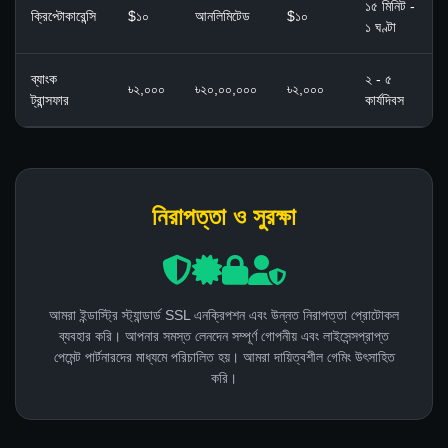
১৫ মিনিট -
ক্রিপ্টোকারেন্সি
$১০
আনলিমিটেড
$১০
১ ঘণ্টা
ব্যাংক
২ - ৫
৳২,০০০
৳২০,০০,০০০
৳২,০০০
ট্রান্সফার
কার্যদিবস
নিরাপত্তা ও সুরক্ষা
আমরা ইন্ডাস্ট্রি স্ট্যান্ডার্ড SSL এনক্রিপশন এবং উন্নত নিরাপত্তা প্রোটোকল
ব্যবহার করি। আপনার সমস্ত লেনদেন সম্পূর্ণ গোপনীয় এবং লাইসেন্সপ্রাপ্ত
পেমেন্ট পার্টনারদের মাধ্যমে পরিচালিত হয়। আমরা দায়িত্বশীল গেমিং উৎসাহিত
করি।