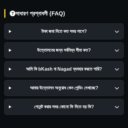
সাধারণ প্রশ্নাবলী (FAQ)
টাকা জমা দিতে কত সময় লাগে?
উত্তোলনের জন্য সর্বনিম্ন সীমা কত?
আমি কি bKash বা Nagad ব্যবহার করতে পারি?
আমার উত্তোলন অনুরোধ কেন পেন্ডিং দেখাচ্ছে?
পেমেন্ট করার সময় কোনো ফি দিতে হয় কি?