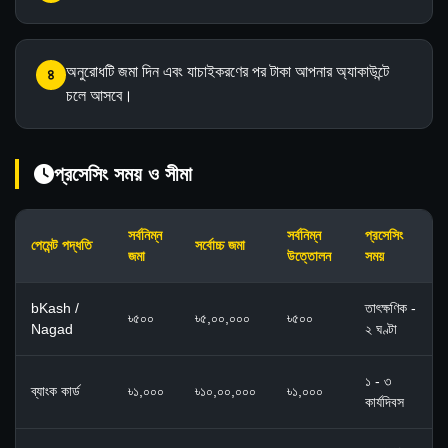
অনুরোধটি জমা দিন এবং যাচাইকরণের পর টাকা আপনার অ্যাকাউন্টে
৪
চলে আসবে।
প্রসেসিং সময় ও সীমা
সর্বনিম্ন
সর্বনিম্ন
প্রসেসিং
পেমেন্ট পদ্ধতি
সর্বোচ্চ জমা
জমা
উত্তোলন
সময়
bKash /
তাৎক্ষণিক -
৳৫০০
৳৫,০০,০০০
৳৫০০
Nagad
২ ঘণ্টা
১ - ৩
ব্যাংক কার্ড
৳১,০০০
৳১০,০০,০০০
৳১,০০০
কার্যদিবস