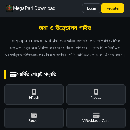
MegaPari Download
Login
Register
জমা ও উত্তোলন গাইড
megapari download প্ল্যাটফর্মে আমরা আপনার লেনদেন প্রক্রিয়াটিকে
অত্যন্ত সহজ এবং নিরাপদ করার জন্য প্রতিশ্রুতিবদ্ধ। দ্রুত ডিপোজিট এবং
ঝামেলামুক্ত উইথড্রয়ালের মাধ্যমে আপনার গেমিং অভিজ্ঞতাকে আরও উন্নত করুন।
সমর্থিত পেমেন্ট পদ্ধতি
bKash
Nagad
Rocket
VISA/MasterCard