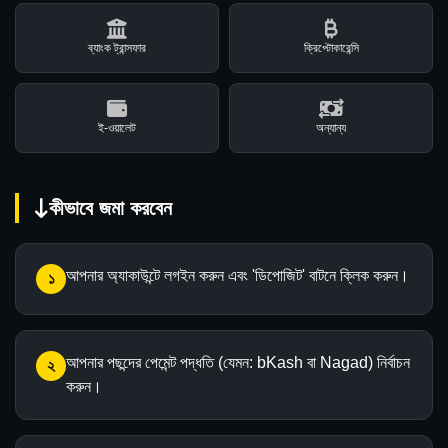
ব্যাংক ট্রান্সফার
ক্রিপ্টোকারেন্সি
ই-ওয়ালেট
অন্যান্য
কীভাবে জমা করবেন
আপনার অ্যাকাউন্টে লগইন করুন এবং 'ডিপোজিট' বাটনে ক্লিক করুন।
১
আপনার পছন্দের পেমেন্ট পদ্ধতি (যেমন: bKash বা Nagad) নির্বাচন
২
করুন।